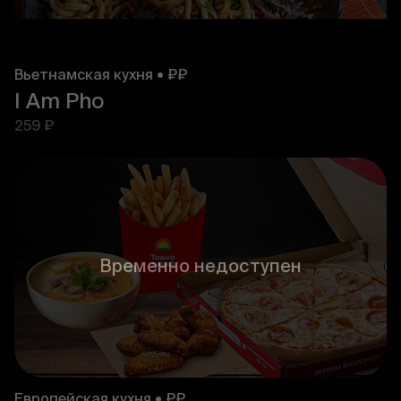
Вьетнамская кухня • ₽₽
I Am Pho
259 ₽
Временно недоступен
Европейская кухня • ₽₽