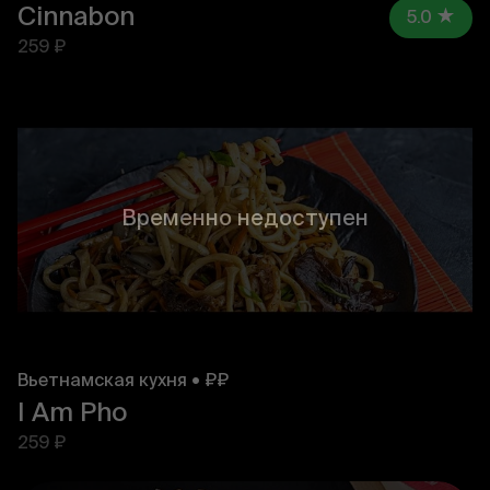
Cinnabon
5.0
259 ₽
Временно недоступен
Вьетнамская кухня • ₽₽
I Am Pho
259 ₽