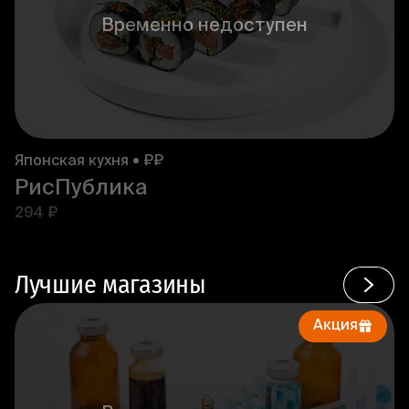
Временно недоступен
Японская кухня • ₽₽
РисПублика
294 ₽
Лучшие магазины
Акция