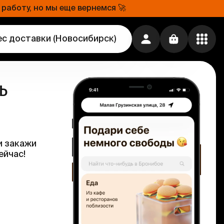
работу, но мы еще вернемся 🚀
ес доставки
(
Новосибирск
)
ь
и закажи
ейчас!