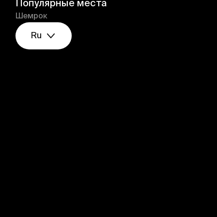
Популярные места
Шемрок
Ru