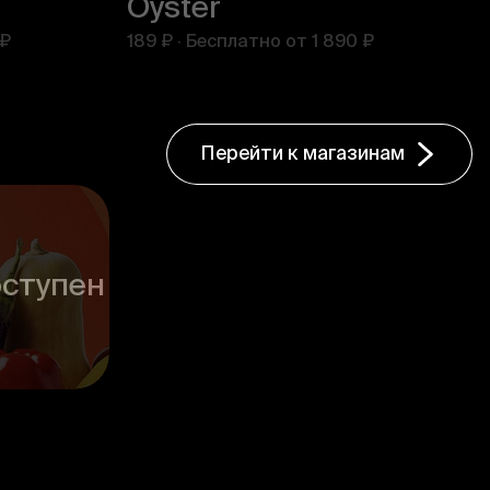
Oyster
 ₽
189 ₽
·
Бесплатно от
1 890 ₽
Перейти к магазинам
ступен