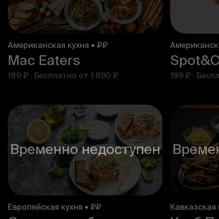
Американская кухня • ₽₽
Американска
Mac Eaters
Spot&C
189 ₽
·
Бесплатно от
1 890 ₽
189 ₽
·
Бесп
Временно недоступен
Време
Европейская кухня • ₽₽
Кавказская 