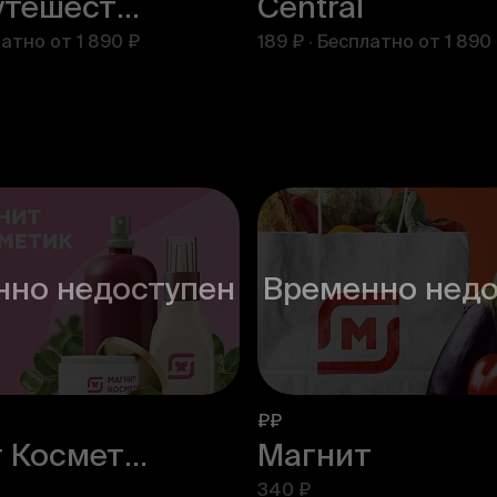
Клуб Путешественников
Central
латно от
1 890 ₽
189 ₽
·
Бесплатно от
1 890
нно недоступен
Временно недо
₽₽
Магнит Косметик
Магнит
340 ₽