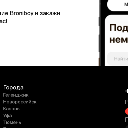
ие Broniboy и закажи
ас!
Города
Геленджик
Новороссийск
Казань
Уфа
Тюмень