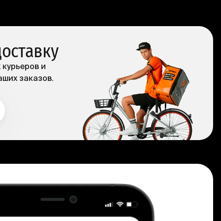
доставку
 курьеров и
аших заказов.