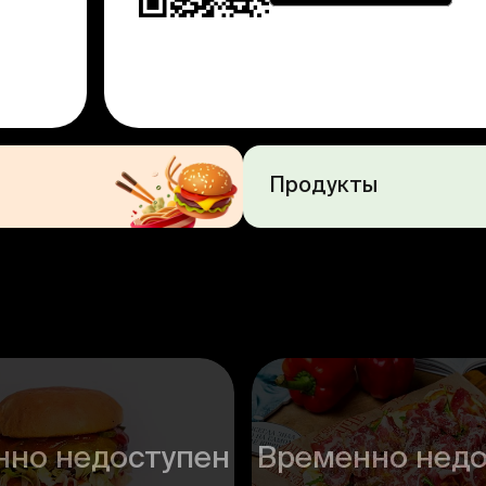
Продукты
нно недоступен
Временно недо