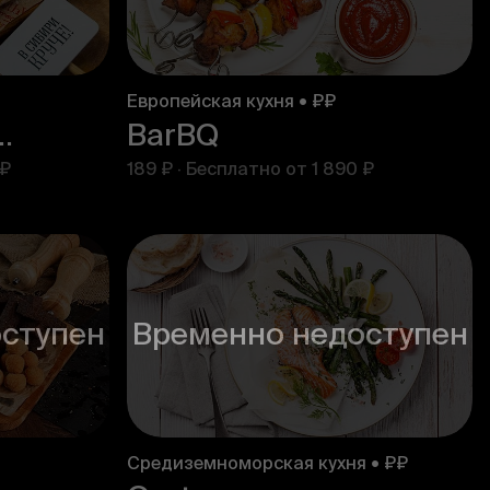
Европейская кухня • ₽₽
уччи Круче
BarBQ
 ₽
189 ₽
·
Бесплатно от
1 890 ₽
ступен
Временно недоступен
Средиземноморская кухня • ₽₽