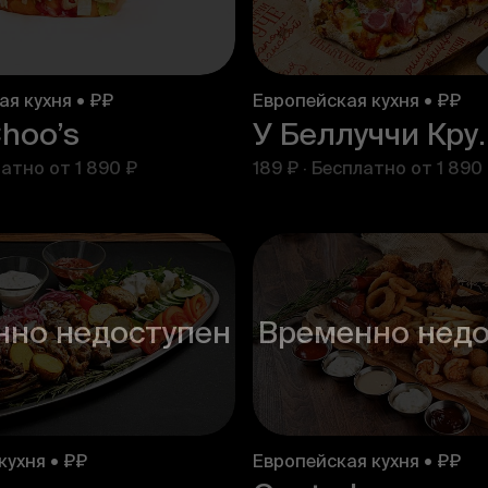
я кухня • ₽₽
Европейская кухня • ₽₽
hoo’s
У Белл
латно от
1 890 ₽
189 ₽
·
Бесплатно от
1 890
нно недоступен
Временно недо
кухня • ₽₽
Европейская кухня • ₽₽