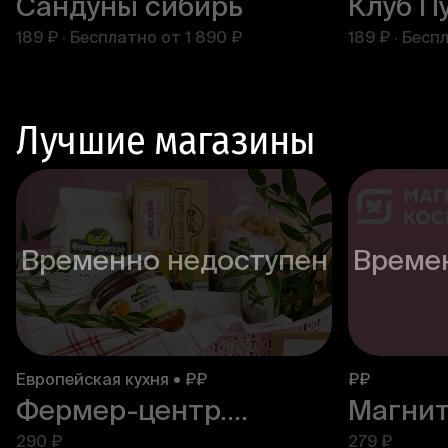
Сандуны сибирь
189 ₽
·
Бесплатно от
1 890 ₽
189 ₽
·
Бесп
Лучшие магазины
Временно недоступен
Време
Европейская кухня • ₽₽
₽₽
Фермер-центр.рф
290 ₽
279 ₽