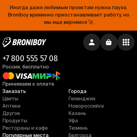
Еда уже близко. Устанавливай приложение
Broniboy и закажи еду из любимого ресторана
Иногда даже любимым проектам нужна пауза.
прямо сейчас!
Broniboy временно приостанавливает работу, но
мы еще вернемся 🚀
Установить приложение →
+7 800 555 57 08
Россия, бесплатно
Принимаем к оплате
Заказать
Города
Цветы
Геленджик
Аптеки
Новороссийск
Другое
Казань
Продукты
Уфа
Рестораны и кафе
Тюмень
Популярные места
Белгород