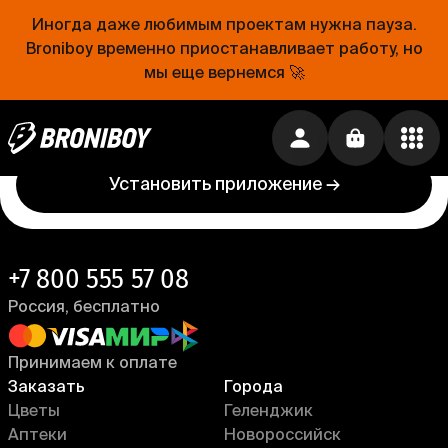
Иногда даже любимым проектам нужна пауза.
Проще, чем открыть холодильник
Broniboy временно приостанавливает работу, но
мы еще вернемся 🚀
Еда уже близко. Устанавливай приложение
Broniboy и закажи еду из любимого ресторана
прямо сейчас!
Установить приложение →
+7 800 555 57 08
Россия, бесплатно
Принимаем к оплате
Заказать
Города
Цветы
Геленджик
Аптеки
Новороссийск