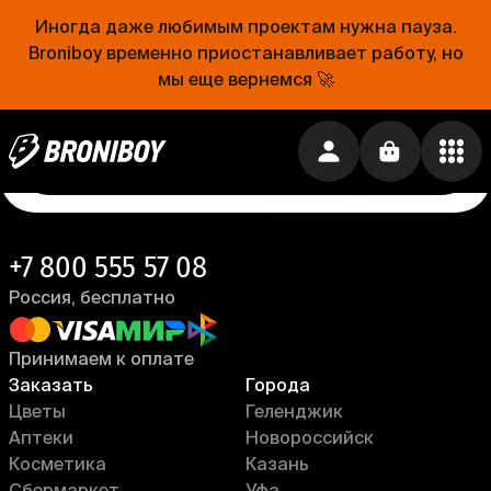
Проще, чем открыть холодильник
Иногда даже любимым проектам нужна пауза.
Broniboy временно приостанавливает работу, но
Еда уже близко. Устанавливай приложение
Broniboy и закажи еду из любимого ресторана
мы еще вернемся 🚀
прямо сейчас!
Установить приложение →
+7 800 555 57 08
Россия, бесплатно
Принимаем к оплате
Заказать
Города
Цветы
Геленджик
Аптеки
Новороссийск
Косметика
Казань