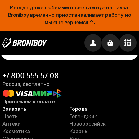
Проще, чем открыть холодильник
Иногда даже любимым проектам нужна пауза.
Broniboy временно приостанавливает работу, но
Еда уже близко. Устанавливай приложение
Broniboy и закажи еду из любимого ресторана
мы еще вернемся 🚀
прямо сейчас!
Установить приложение →
+7 800 555 57 08
Россия, бесплатно
Принимаем к оплате
Заказать
Города
Цветы
Геленджик
Аптеки
Новороссийск
Косметика
Казань