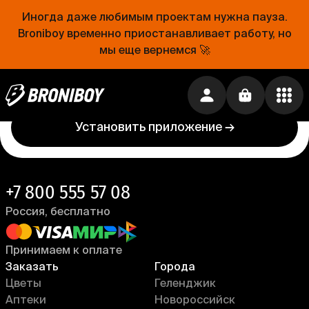
Иногда даже любимым проектам нужна пауза.
Проще, чем открыть холодильник
Broniboy временно приостанавливает работу, но
мы еще вернемся 🚀
Еда уже близко. Устанавливай приложение
Broniboy и закажи еду из любимого ресторана
прямо сейчас!
Установить приложение →
+7 800 555 57 08
Россия, бесплатно
Принимаем к оплате
Заказать
Города
Цветы
Геленджик
Аптеки
Новороссийск