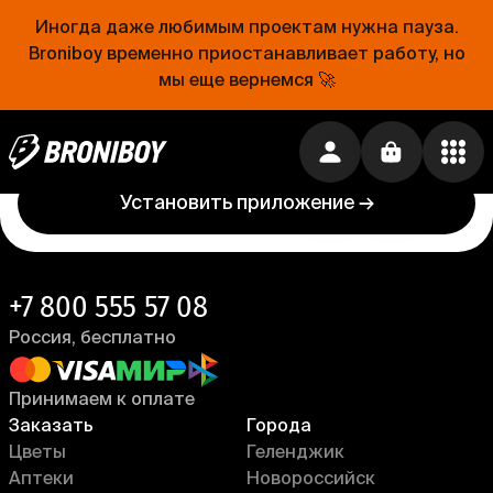
Иногда даже любимым проектам нужна пауза.
Проще, чем открыть холодильник
Broniboy временно приостанавливает работу, но
мы еще вернемся 🚀
Еда уже близко. Устанавливай приложение
Broniboy и закажи еду из любимого ресторана
прямо сейчас!
Установить приложение →
+7 800 555 57 08
Россия, бесплатно
Принимаем к оплате
Заказать
Города
Цветы
Геленджик
Аптеки
Новороссийск