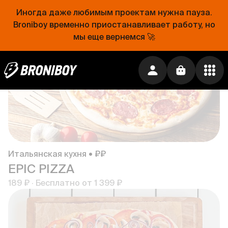
189 ₽
·
Бесплатно от
1 399 ₽
Иногда даже любимым проектам нужна пауза.
Broniboy временно приостанавливает работу, но
мы еще вернемся 🚀
Временно недоступен
Итальянская кухня • ₽₽
EPIC PIZZA
189 ₽
·
Бесплатно от
1 399 ₽