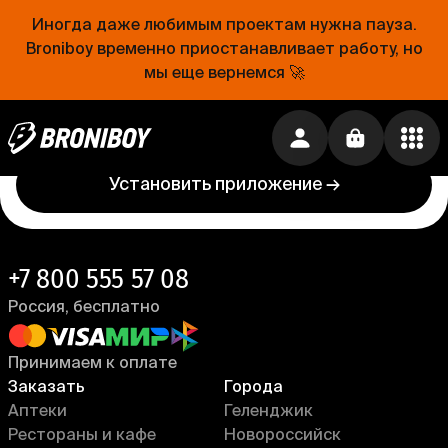
Иногда даже любимым проектам нужна пауза.
Проще, чем открыть холодильник
Broniboy временно приостанавливает работу, но
мы еще вернемся 🚀
Еда уже близко. Устанавливай приложение
Broniboy и закажи еду из любимого ресторана
прямо сейчас!
Установить приложение →
+7 800 555 57 08
Россия, бесплатно
Принимаем к оплате
Заказать
Города
Аптеки
Геленджик
Рестораны и кафе
Новороссийск