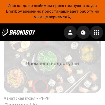
Иногда даже любимым проектам нужна пауза.
Broniboy временно приостанавливает работу, но
мы еще вернемся 🚀
Европейская кухня • ₽₽
Farina Pizza
100 ₽
·
Бесплатно от
1 500 ₽
Временно недоступен
Азиатская кухня • ₽₽₽₽