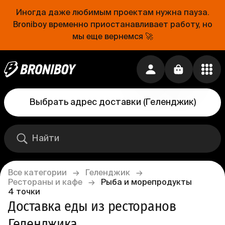
Иногда даже любимым проектам нужна пауза.
Broniboy временно приостанавливает работу, но
мы еще вернемся 🚀
Выбрать адрес доставки
(
Геленджик
)
Все категории
→
Геленджик
→
Рестораны и кафе
→
Рыба и морепродукты
4
точки
Доставка еды из ресторанов 
Геленджика