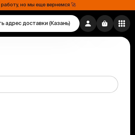
работу, но мы еще вернемся 🚀
ь адрес доставки
(
Казань
)