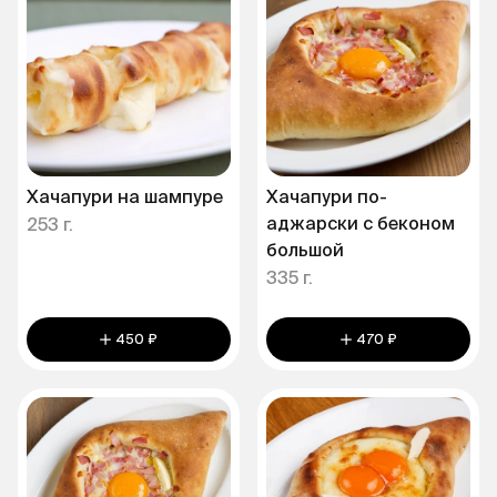
Хачапури на шампуре
Хачапури по-
аджарски с беконом
253 г.
большой
335 г.
450 ₽
470 ₽