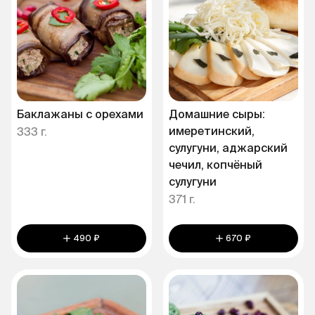
Баклажаны с орехами
Домашние сыры:
имеретинский,
333 г.
сулугуни, аджарский
чечил, копчёный
сулугуни
371 г.
490 ₽
670 ₽