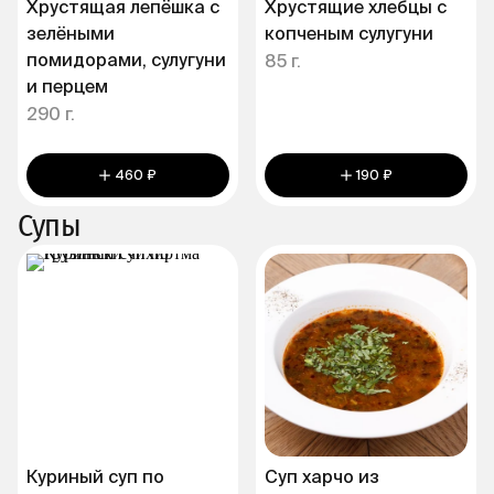
Хрустящая лепёшка с
Хрустящие хлебцы с
зелёными
копченым сулугуни
помидорами, сулугуни
85 г.
и перцем
290 г.
460 ₽
190 ₽
Супы
Куриный суп по
Суп харчо из