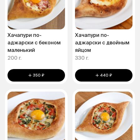
Хачапури по-
Хачапури по-
аджарски с беконом
аджарски с двойным
маленький
яйцом
200 г.
330 г.
350 ₽
440 ₽