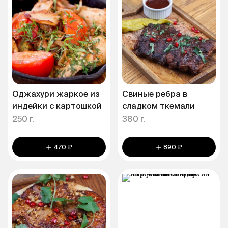
Оджахури жаркое из
Свиные ребра в
индейки с картошкой
сладком ткемали
250 г.
380 г.
470 ₽
890 ₽