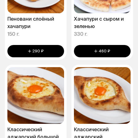
Пеновани слоёный
Хачапури с сыром и
хачапури
зеленью
150 г.
330 г.
290 ₽
460 ₽
Классический
Классический
аджарский большой
аджарский