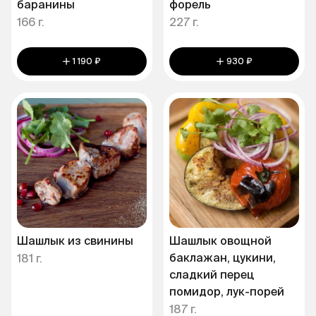
баранины
форель
166 г.
227 г.
1 190 ₽
930 ₽
Шашлык из свинины
Шашлык овощной
баклажан, цукини,
181 г.
сладкий перец
помидор, лук-порей
187 г.