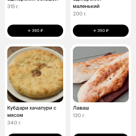
маленький
315 г.
200 г.
390 ₽
350 ₽
Кубдари хачапури с
Лаваш
мясом
130 г.
340 г.