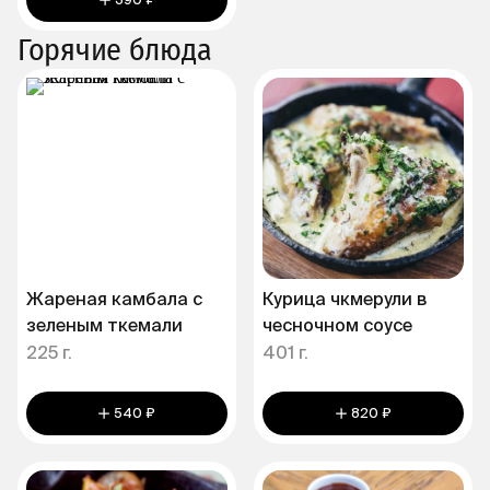
390 ₽
Горячие блюда
Жареная камбала с
Курица чкмерули в
зеленым ткемали
чесночном соусе
225 г.
401 г.
540 ₽
820 ₽