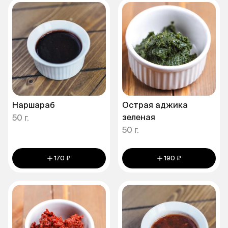
Наршараб
Острая аджика
зеленая
50 г.
50 г.
170 ₽
190 ₽