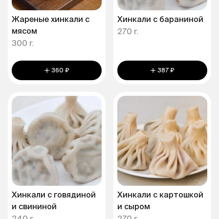
Жареные хинкали с
Хинкали с бараниной
мясом
270 г.
300 г.
360 ₽
387 ₽
Хинкали с говядиной
Хинкали с картошкой
и свининой
и сыром