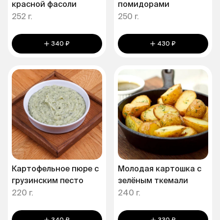
красной фасоли
помидорами
252 г.
250 г.
340 ₽
430 ₽
Картофельное пюре с
Молодая картошка с
грузинским песто
зелёным ткемали
220 г.
240 г.