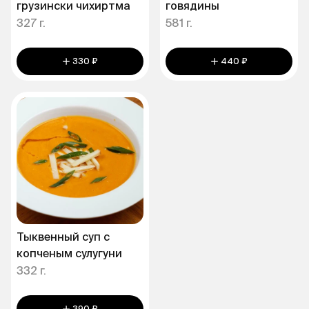
грузински чихиртма
говядины
327 г.
581 г.
330 ₽
440 ₽
Тыквенный суп с
копченым сулугуни
332 г.