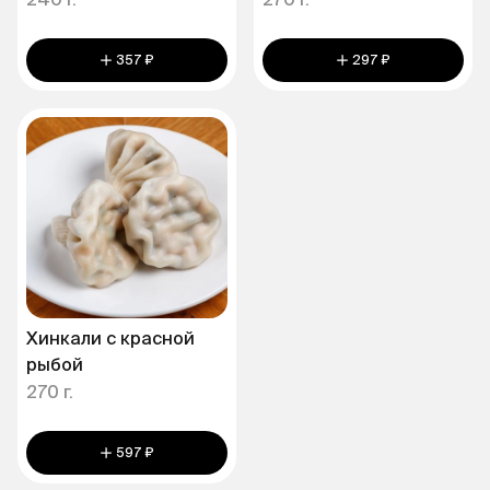
240 г.
270 г.
357 ₽
297 ₽
Хинкали с красной
рыбой
270 г.
597 ₽