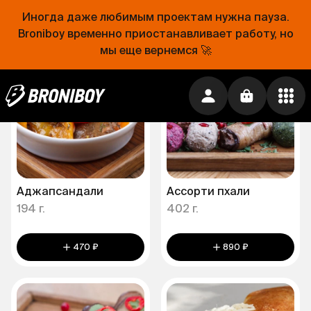
380 ₽
440 ₽
Иногда даже любимым проектам нужна пауза.
Broniboy временно приостанавливает работу, но
мы еще вернемся 🚀
Аджапсандали
Ассорти пхали
194 г.
402 г.
470 ₽
890 ₽