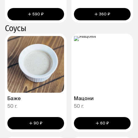
590 ₽
360 ₽
Соусы
Баже
Мацони
50 г.
50 г.
90 ₽
60 ₽