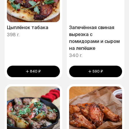
Цыплёнок табака
Запечённая свиная
вырезка с
398 г.
помидорами и сыром
на лепёшке
340 г.
840 ₽
590 ₽