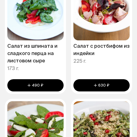
Салат из шпината и
Салат с ростбифом из
сладкого перца на
индейки
листовом сыре
225 г.
173 г.
490 ₽
630 ₽