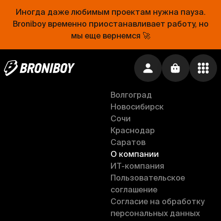
Подарки
Тверь
Популярные места
Иногда даже любимым проектам нужна пауза.
Нижний Новгород
Noot
Broniboy временно приостанавливает работу, но
Самара
Lee's Food
мы еще вернемся 🚀
Рязань
Ростов-на-Дону
Ru
Анапа
Воронеж
Липецк
Волгоград
Новосибирск
Сочи
Краснодар
Саратов
О компании
ИT-компания
Пользовательское
соглашение
Согласие на обработку
персональных данных