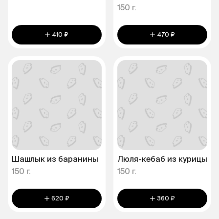
150 г.
410 ₽
470 ₽
Шашлык из баранины
Люля-кебаб из курицы
150 г.
150 г.
620 ₽
360 ₽