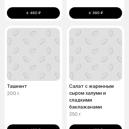
460 ₽
390 ₽
Ташкент
Салат с жаренным
сыром халуми и
200 г.
сладкими
баклажанами
250 г.