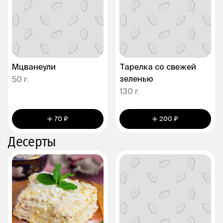
Мцванеули
Тарелка со свежей
зеленью
50 г.
130 г.
70 ₽
200 ₽
Десерты