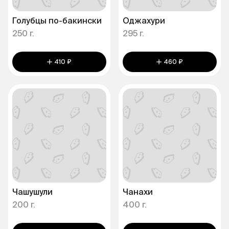
Голубцы по-бакински
Оджахури
250 г.
295 г.
410 ₽
460 ₽
Чашушули
Чанахи
200 г.
400 г.