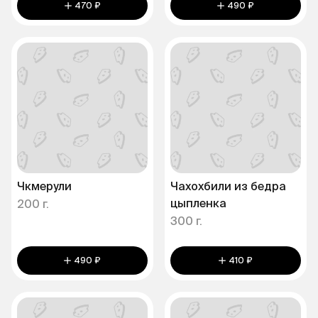
470 ₽
490 ₽
Чкмерули
Чахохбили из бедра
цыпленка
200 г.
300 г.
490 ₽
410 ₽