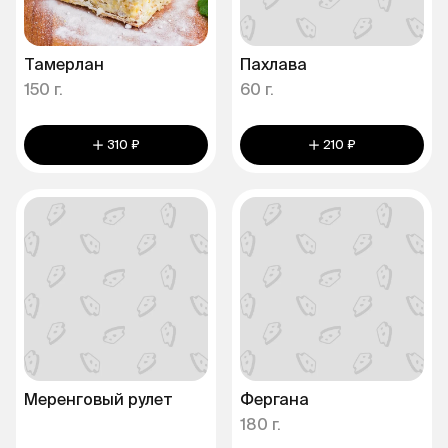
Тамерлан
Пахлава
150 г.
60 г.
310 ₽
210 ₽
Меренговый рулет
Фергана
180 г.