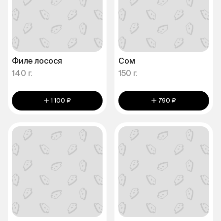
Филе лосося
Сом
140 г.
150 г.
1 100 ₽
790 ₽