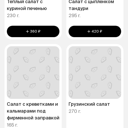
Теплый салат с
Салат с цыпленком
куриной печенью
тандури
230 г.
295 г.
360 ₽
420 ₽
Салат с креветками и
Грузинский салат
кальмарами под
270 г.
фирменной заправкой
165 г.