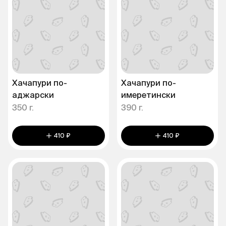
Хачапури по-
Хачапури по-
аджарски
имеретински
350 г.
390 г.
410 ₽
410 ₽