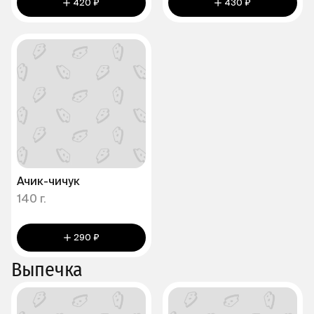
420 ₽
430 ₽
Ачик-чичук
140 г.
290 ₽
Выпечка