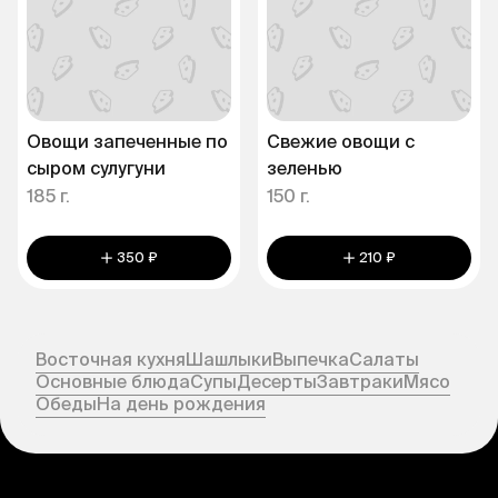
Овощи запеченные по
Свежие овощи с
сыром сулугуни
зеленью
185 г.
150 г.
350 ₽
210 ₽
Восточная кухня
Шашлыки
Выпечка
Салаты
Основные блюда
Супы
Десерты
Завтраки
Мясо
Обеды
На день рождения