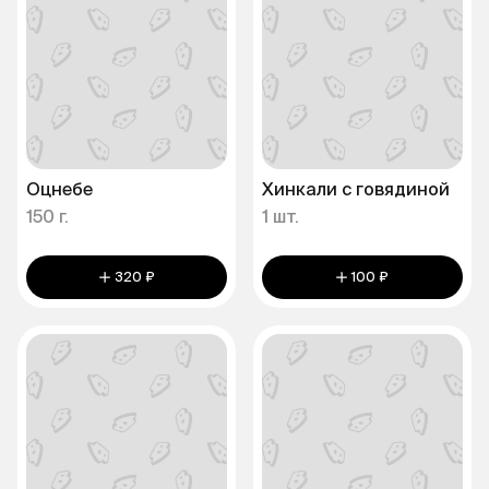
Оцнебе
Хинкали с говядиной
150 г.
1 шт.
320 ₽
100 ₽