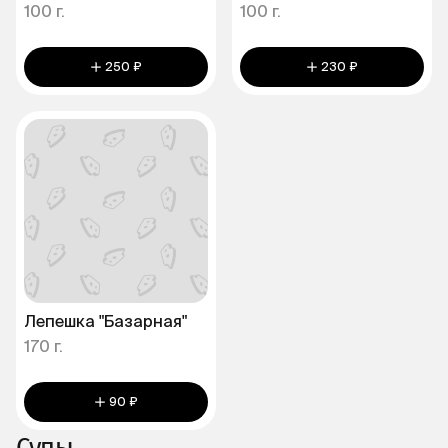
100 г.
100 г.
250 ₽
230 ₽
Лепешка "Базарная"
170 г.
90 ₽
Супы