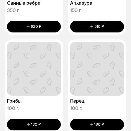
Свиные ребра
Апхазура
350 г.
150 г.
620 ₽
510 ₽
Грибы
Перец
100 г.
100 г.
180 ₽
180 ₽