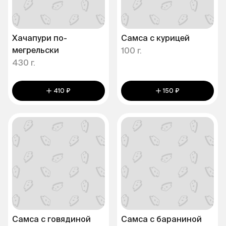
Хачапури по-
Самса с курицей
мегрельски
100 г.
430 г.
410 ₽
150 ₽
Самса с говядиной
Самса с бараниной