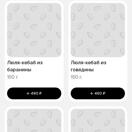
Люля-кебаб из
Люля-кебаб из
баранины
говядины
150 г.
150 г.
490 ₽
460 ₽