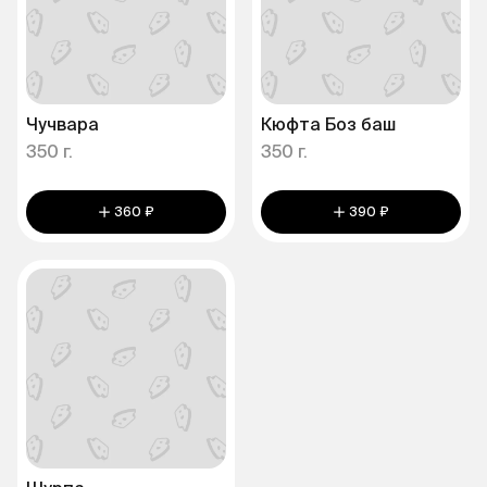
Чучвара
Кюфта Боз баш
350 г.
350 г.
360 ₽
390 ₽