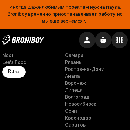
Косметика
Уфа
Иногда даже любимым проектам нужна пауза.
Сбермаркет
Тюмень
Broniboy временно приостанавливает работу, но
Продукты
Белгород
мы еще вернемся 🚀
Орг. техника
Санкт-Петербург
Рестораны и кафе
Москва
Подарки
Тверь
Популярные места
Нижний Новгород
Noot
Самара
Lee's Food
Рязань
Ростов-на-Дону
Ru
Анапа
Воронеж
Липецк
Волгоград
Новосибирск
Сочи
Краснодар
Саратов