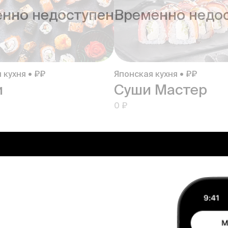
нно недоступен
Временно недо
 кухня • ₽₽
Японская кухня • ₽₽
и
Суши Мастер
0 ₽