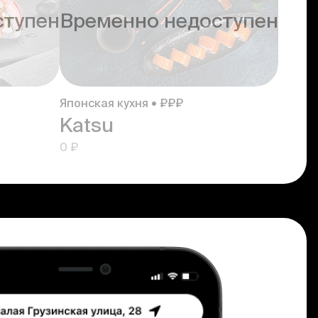
ступен
Временно недоступен
Японская кухня • ₽₽₽
Katsu
0 ₽