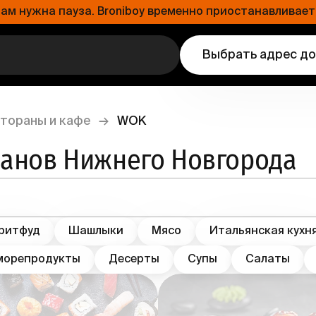
 нужна пауза. Broniboy временно приостанавливает 
Выбрать адрес д
тораны и кафе
→
WOK
ранов Нижнего Новгорода
ритфуд
Шашлыки
Мясо
Итальянская кухн
морепродукты
Десерты
Супы
Салаты