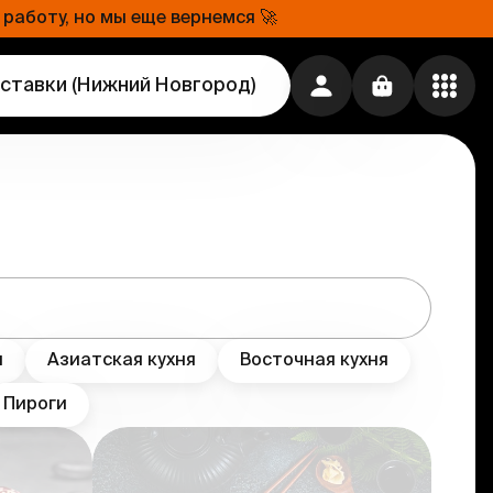
работу, но мы еще вернемся 🚀
оставки
(
Нижний Новгород
)
я
Азиатская кухня
Восточная кухня
Пироги