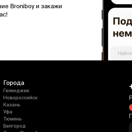
ие Broniboy и закажи
ас!
Города
Геленджик
Новороссийск
Казань
Уфа
Тюмень
Белгород