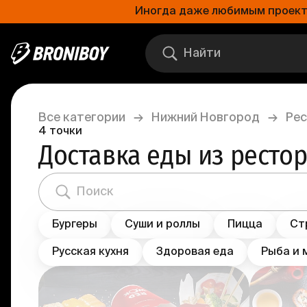
Иногда даже любимым проектам
Все категории
→
Нижний Новгород
→
Рес
4
точки
Доставка еды из ресто
Бургеры
Суши и роллы
Пицца
Ст
Русская кухня
Здоровая еда
Рыба и 