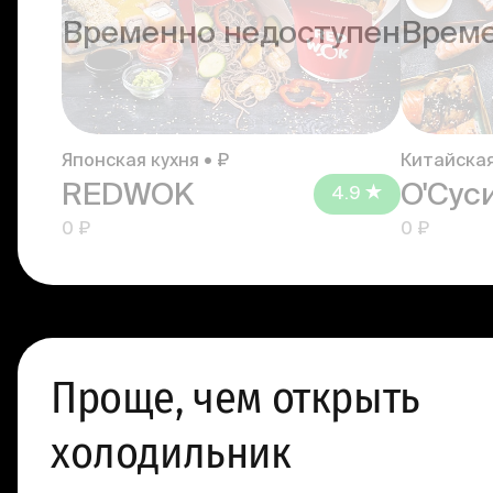
Временно недоступен
Време
Японская кухня • ₽
Китайская
REDWOK
О'Сус
4.9
0 ₽
0 ₽
Проще, чем открыть
холодильник