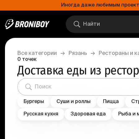
Иногда даже любимым проектам
Все категории
→
Рязань
→
Рестораны и к
0
точек
Доставка еды из ресто
Бургеры
Суши и роллы
Пицца
Ст
Русская кухня
Здоровая еда
Рыба и 