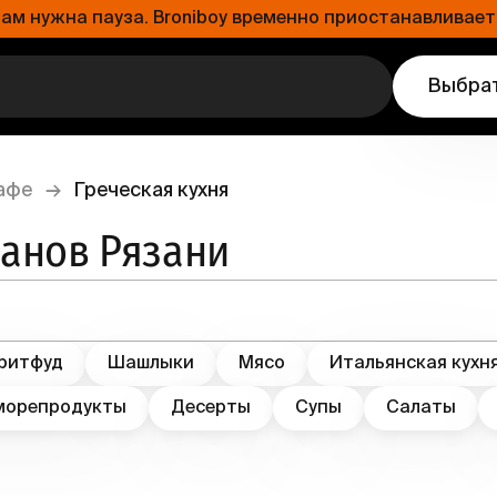
 нужна пауза. Broniboy временно приостанавливает 
Выбрат
афе
→
Греческая кухня
ранов Рязани
ритфуд
Шашлыки
Мясо
Итальянская кухн
морепродукты
Десерты
Супы
Салаты