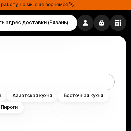
работу, но мы еще вернемся 🚀
ь адрес доставки
(
Рязань
)
я
Азиатская кухня
Восточная кухня
Пироги