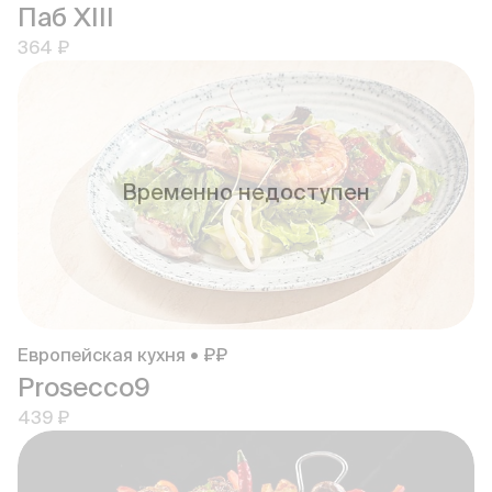
Паб XIII
364 ₽
Временно недоступен
Европейская кухня • ₽₽
Prosecco9
439 ₽