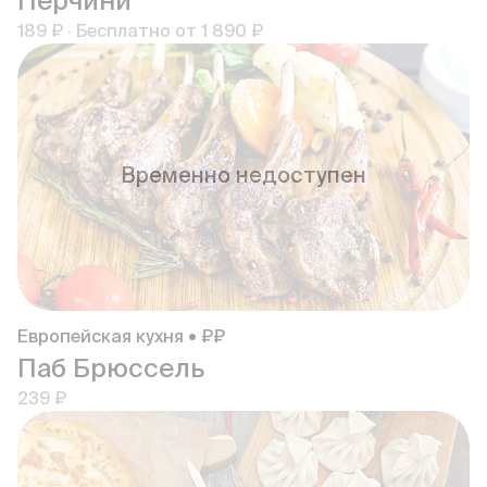
Перчини
189 ₽
·
Бесплатно от
1 890 ₽
Временно недоступен
Европейская кухня • ₽₽
Паб Брюссель
239 ₽