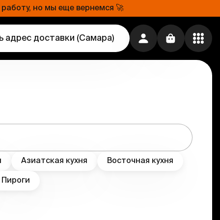
работу, но мы еще вернемся 🚀
ь адрес доставки
(
Самара
)
я
Азиатская кухня
Восточная кухня
Пироги