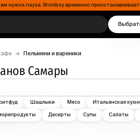
 нужна пауза. Broniboy временно приостанавливает 
Выбрат
кафе
→
Пельмени и вареники
ранов Самары
ритфуд
Шашлыки
Мясо
Итальянская кухн
морепродукты
Десерты
Супы
Салаты