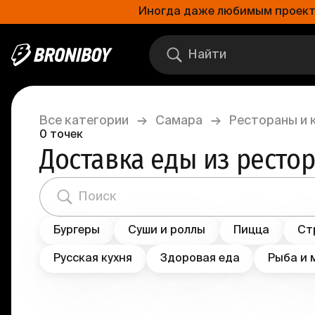
Иногда даже любимым проектам
Все категории
→
Самара
→
Рестораны и 
0
точек
Доставка еды из ресто
Бургеры
Суши и роллы
Пицца
Ст
Русская кухня
Здоровая еда
Рыба и 