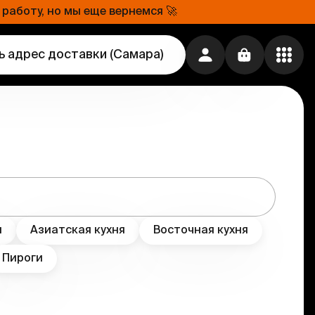
работу, но мы еще вернемся 🚀
ь адрес доставки
(
Самара
)
я
Азиатская кухня
Восточная кухня
Пироги