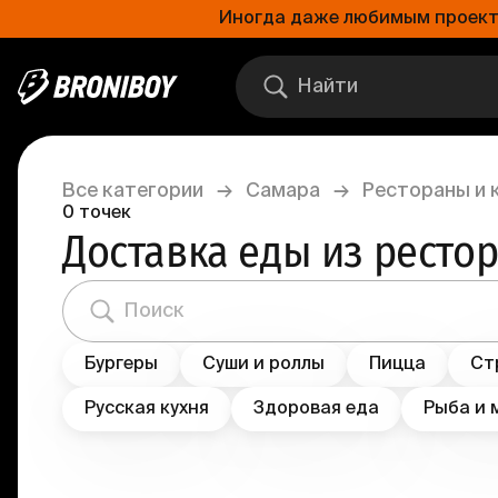
Иногда даже любимым проектам
Все категории
→
Самара
→
Рестораны и 
0
точек
Доставка еды из ресто
Бургеры
Суши и роллы
Пицца
Ст
Русская кухня
Здоровая еда
Рыба и 