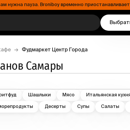
 нужна пауза. Broniboy временно приостанавливает 
Выбрат
кафе
→
Фудмаркет Центр Города
ранов Самары
ритфуд
Шашлыки
Мясо
Итальянская кухн
морепродукты
Десерты
Супы
Салаты