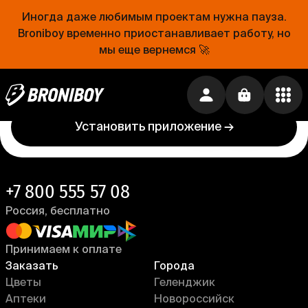
Иногда даже любимым проектам нужна пауза.
Проще, чем открыть холодильник
Broniboy временно приостанавливает работу, но
мы еще вернемся 🚀
Еда уже близко. Устанавливай приложение
Broniboy и закажи еду из любимого ресторана
прямо сейчас!
Установить приложение →
+7 800 555 57 08
Россия, бесплатно
Принимаем к оплате
Заказать
Города
Цветы
Геленджик
Аптеки
Новороссийск