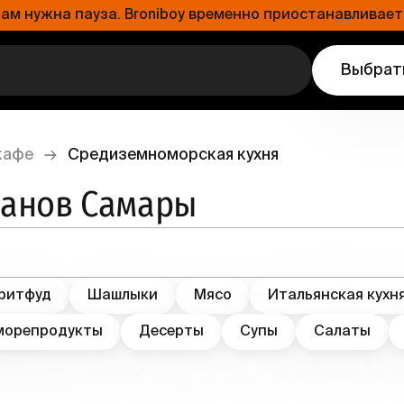
 нужна пауза. Broniboy временно приостанавливает 
Выбрат
кафе
→
Средиземноморская кухня
ранов Самары
ритфуд
Шашлыки
Мясо
Итальянская кухн
морепродукты
Десерты
Супы
Салаты