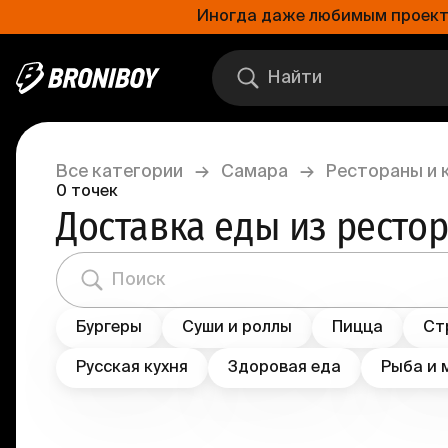
Иногда даже любимым проектам
Все категории
→
Самара
→
Рестораны и 
0
точек
Доставка еды из ресто
Бургеры
Суши и роллы
Пицца
Ст
Русская кухня
Здоровая еда
Рыба и 