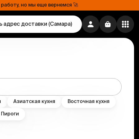
работу, но мы еще вернемся 🚀
ь адрес доставки
(
Самара
)
я
Азиатская кухня
Восточная кухня
Пироги