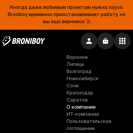
Хачапурия
Санкт-Петербург
Рублевский
Иногда даже любимым проектам нужна пауза.
Москва
Кусай эклер
Broniboy временно приостанавливает работу, но
Тверь
Магазин для Кондитера
мы еще вернемся 🚀
Нижний Новгород
Крем
Самара
Рязань
Ru
Ростов-на-Дону
Анапа
Воронеж
Липецк
Волгоград
Новосибирск
Сочи
Краснодар
Саратов
О компании
ИT-компания
Пользовательское
соглашение