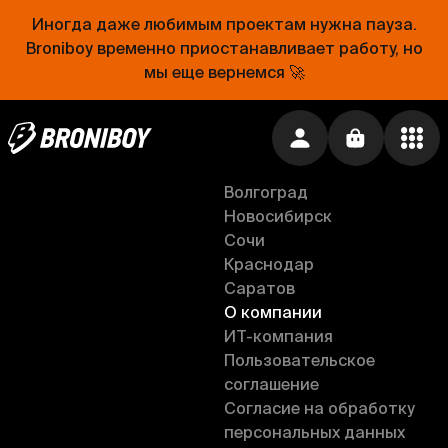
Кусай эклер
Тверь
Магазин для Кондитера
Нижний Новгород
Иногда даже любимым проектам нужна пауза.
Крем
Самара
Broniboy временно приостанавливает работу, но
Рязань
мы еще вернемся 🚀
Ru
Ростов-на-Дону
Анапа
Воронеж
Липецк
Волгоград
Новосибирск
Сочи
Краснодар
Саратов
О компании
ИT-компания
Пользовательское
соглашение
Согласие на обработку
персональных данных