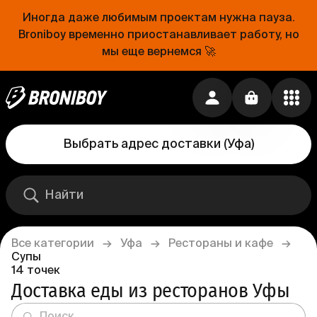
Иногда даже любимым проектам нужна пауза.
Broniboy временно приостанавливает работу, но
мы еще вернемся 🚀
Выбрать адрес доставки
(
Уфа
)
Все категории
→
Уфа
→
Рестораны и кафе
→
Супы
14
точек
Доставка еды из ресторанов Уфы