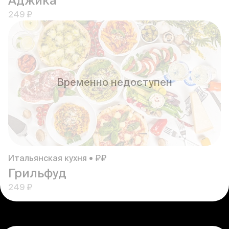
Аджика
249 ₽
Временно недоступен
Итальянская кухня • ₽₽
Грильфуд
249 ₽