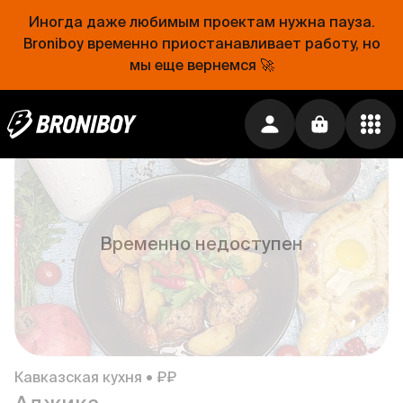
Иногда даже любимым проектам нужна пауза.
Broniboy временно приостанавливает работу, но
мы еще вернемся 🚀
Восточная кухня • ₽₽
Lukum.34
129 ₽
·
Бесплатно от
1 399 ₽
Временно недоступен
Кавказская кухня • ₽₽