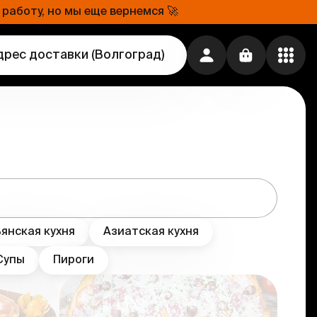
работу, но мы еще вернемся 🚀
дрес доставки
(
Волгоград
)
янская кухня
Азиатская кухня
Супы
Пироги