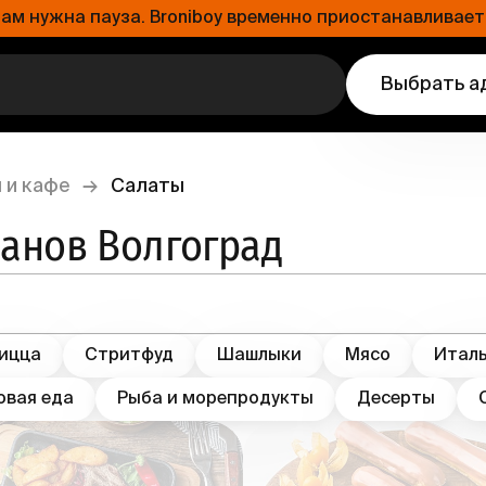
 нужна пауза. Broniboy временно приостанавливает 
Выбрать а
 и кафе
→
Салаты
ранов Волгоград
ицца
Стритфуд
Шашлыки
Мясо
Италь
овая еда
Рыба и морепродукты
Десерты