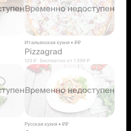
ступен
Временно недоступен
Итальянская кухня • ₽₽
Pizzagrad
129 ₽
·
Бесплатно от
1 399 ₽
ступен
Временно недоступен
Русская кухня • ₽₽