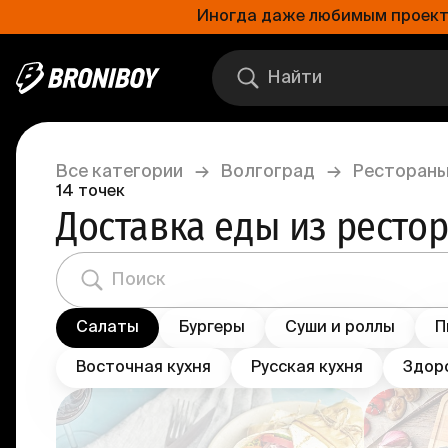
Иногда даже любимым проектам
Все категории
→
Волгоград
→
Рестораны
14
точек
Доставка еды из ресто
Салаты
Бургеры
Суши и роллы
П
Восточная кухня
Русская кухня
Здор