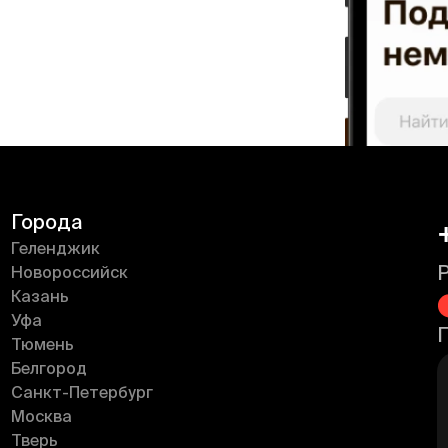
Города
Геленджик
Новороссийск
Казань
Уфа
Тюмень
Белгород
Санкт-Петербург
Москва
Тверь