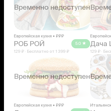
Временно недоступен
Време
Европейская кухня • ₽₽₽
Европейск
РОБ РОЙ
Дача
5.0
129 ₽
·
Бесплатно от
1 399 ₽
129 ₽
·
Бес
Временно недоступен
Време
Европейская кухня • ₽₽₽
Итальянск