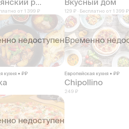
Итальянский ресторан Solo VICINI
Вкусный дом
платно от
1 399 ₽
129 ₽
·
Бесплатно от
1 399 ₽
нно недоступен
Временно недо
я кухня • ₽₽
Европейская кухня • ₽₽
ка
Chipollino
249 ₽
нно недоступен