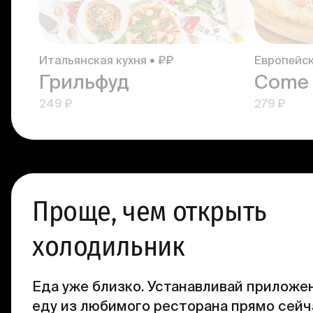
Итальянская кухня • ₽₽
Европейск
Грильфуд
Come 
249 ₽
279 ₽
Проще, чем открыть
холодильник
Еда уже близко. Устанавливай приложен
еду из любимого ресторана прямо сейч