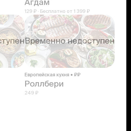
Агдам
129 ₽
·
Бесплатно от
1 399 ₽
ступен
Временно недоступен
Европейская кухня • ₽₽
Роллбери
249 ₽