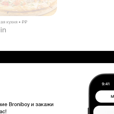
ая кухня • ₽₽
in
ие Broniboy и закажи
ас!