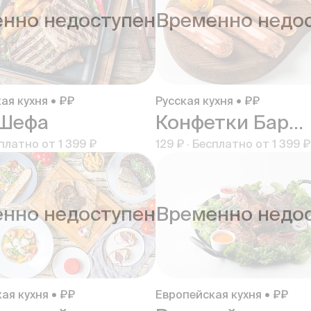
нно недоступен
Временно недо
ая кухня • ₽₽
Русская кухня • ₽₽
 Шефа
Конфетки Бараночки
платно от
1 399 ₽
129 ₽
·
Бесплатно от
1 399 ₽
нно недоступен
Временно недо
ая кухня • ₽₽
Европейская кухня • ₽₽