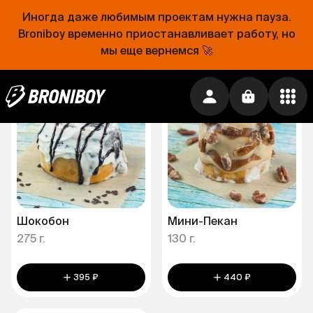
225 г.
Иногда даже любимым проектам нужна пауза.
Broniboy временно приостанавливает работу, но
490 ₽
395 ₽
мы еще вернемся 🚀
Шокобон
Мини-Пекан
275 г.
130 г.
395 ₽
440 ₽