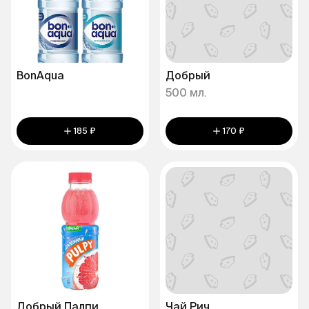
BonAqua
Добрый
500 мл.
185 ₽
170 ₽
Добрый Палпи
Чай Рич