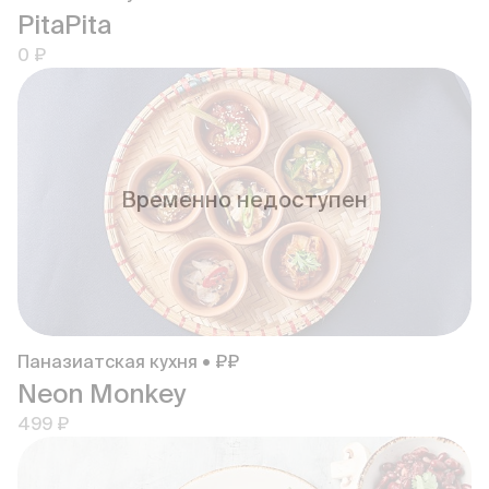
PitaPita
0 ₽
Временно недоступен
Паназиатская кухня • ₽₽
Neon Monkey
499 ₽