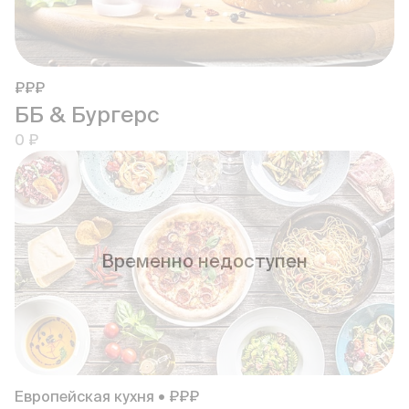
₽₽₽
ББ & Бургерс
0 ₽
Временно недоступен
Европейская кухня • ₽₽₽