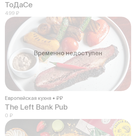
ТоДаСе
499 ₽
Временно недоступен
Европейская кухня • ₽₽
The Left Bank Pub
0 ₽