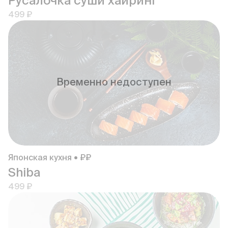
Русалочка суши хайринг
499 ₽
Временно недоступен
Японская кухня • ₽₽
Shiba
499 ₽