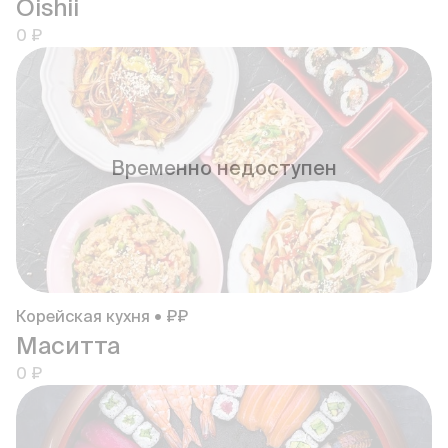
Oishii
0 ₽
Временно недоступен
Корейская кухня • ₽₽
Маситта
0 ₽