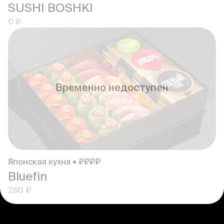
SUSHI BOSHKI
0 ₽
Временно недоступен
Японская кухня • ₽₽₽₽
Bluefin
260 ₽