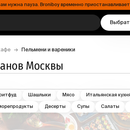
 нужна пауза. Broniboy временно приостанавливает 
Выбрат
кафе
→
Пельмени и вареники
ранов Москвы
ритфуд
Шашлыки
Мясо
Итальянская кухн
морепродукты
Десерты
Супы
Салаты