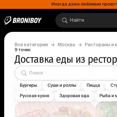
Иногда даже любимым проектам
Все категории
→
Москва
→
Рестораны и 
9
точек
Доставка еды из ресто
Бургеры
Суши и роллы
Пицца
Ст
Русская кухня
Здоровая еда
Рыба и 