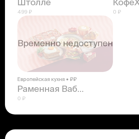
Штолле
КофеХ
499 ₽
0 ₽
Временно недоступен
Европейская кухня • ₽₽
Раменная Ваби Саби
0 ₽