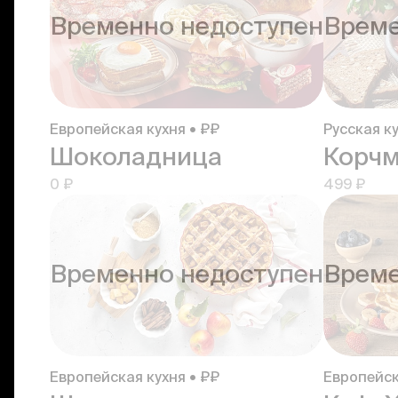
Временно недоступен
Време
Европейская кухня • ₽₽
Русская ку
Шоколадница
0 ₽
499 ₽
Временно недоступен
Време
Европейская кухня • ₽₽
Европейск