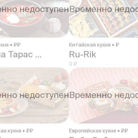
нно недоступен
Временно недо
хня • ₽₽
Китайская кухня • ₽
Корчма Тарас Бульба
Ru-Rik
0 ₽
нно недоступен
Временно недо
ая кухня • ₽₽
Европейская кухня • ₽₽