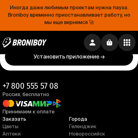
Иногда даже любимым проектам нужна пауза.
Проще, чем открыть холодильник
Broniboy временно приостанавливает работу, но
мы еще вернемся 🚀
Еда уже близко. Устанавливай приложение
Broniboy и закажи еду из любимого ресторана
прямо сейчас!
Установить приложение →
+7 800 555 57 08
Россия, бесплатно
Принимаем к оплате
Заказать
Города
Цветы
Геленджик
Аптеки
Новороссийск