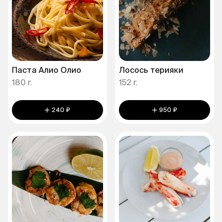
Паста Алио Олио
Лосось терияки
180 г.
152 г.
240 ₽
950 ₽