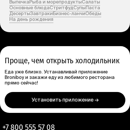
Выпечка
Рыба и морепродукты
Салаты
Основные блюда
Стритфуд
Супы
Паста
Десерты
Завтраки
Бизнес-ланчи
Обеды
На день рождения
Проще, чем открыть холодильник
Еда уже близко. Устанавливай приложение
Broniboy и закажи еду из любимого ресторана
прямо сейчас!
Установить приложение →
+7 800 555 57 08