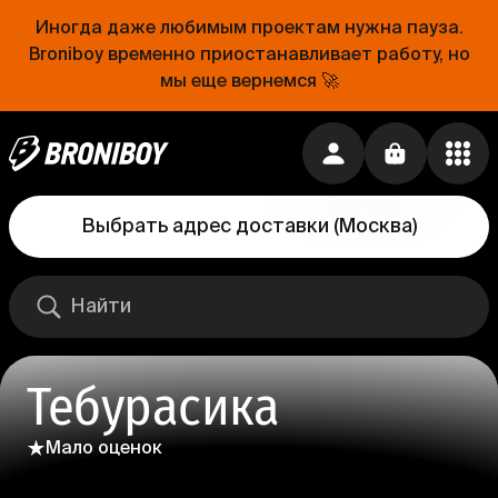
Иногда даже любимым проектам нужна пауза.
Broniboy временно приостанавливает работу, но
мы еще вернемся 🚀
Выбрать адрес доставки
(
Москва
)
Тебурасика
Мало оценок