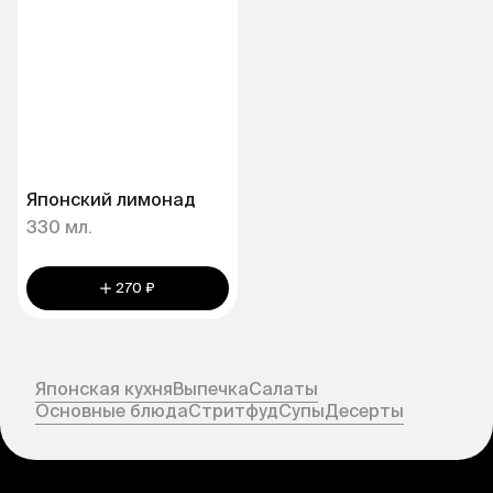
Японский лимонад
330 мл.
270 ₽
Японская кухня
Выпечка
Салаты
Основные блюда
Стритфуд
Супы
Десерты