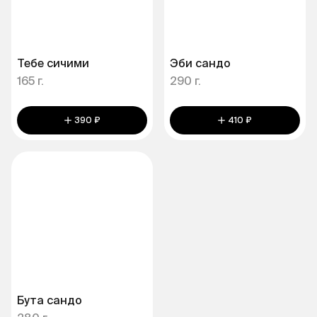
Тебе сичими
Эби сандо
165 г.
290 г.
390 ₽
410 ₽
Бута сандо