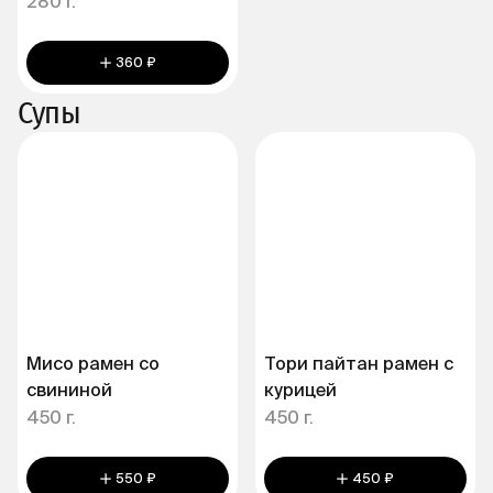
280 г.
360 ₽
Супы
Мисо рамен со
Тори пайтан рамен с
свининой
курицей
450 г.
450 г.
550 ₽
450 ₽