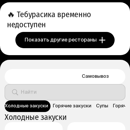
🔥
Тебурасика временно
недоступен
Показать другие рестораны
Доставка
Самовывоз
Холодные закуски
Горячие закуски
Супы
Горячи
Холодные закуски