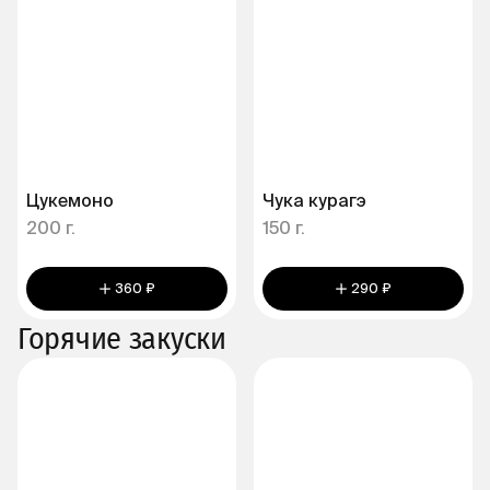
Цукемоно
Чука курагэ
200 г.
150 г.
360 ₽
290 ₽
Горячие закуски