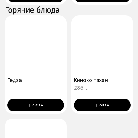
Горячие блюда
Гедза
Киноко тяхан
285 г.
330 ₽
310 ₽