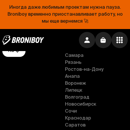
Другое
Уфа
Иногда даже любимым проектам нужна пауза.
Фрукты и овощи
Тюмень
Broniboy временно приостанавливает работу, но
Услуги
Белгород
мы еще вернемся 🚀
Продукты
Санкт-Петербург
Товары для животных
Москва
Рестораны и кафе
Тверь
Нижний Новгород
Ru
Самара
Рязань
Ростов-на-Дону
Анапа
Воронеж
Липецк
Волгоград
Новосибирск
Сочи
Краснодар
Саратов