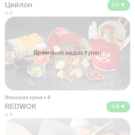
Цейлон
5.0
0 ₽
Временно недоступен
Японская кухня • ₽
REDWOK
4.9
0 ₽