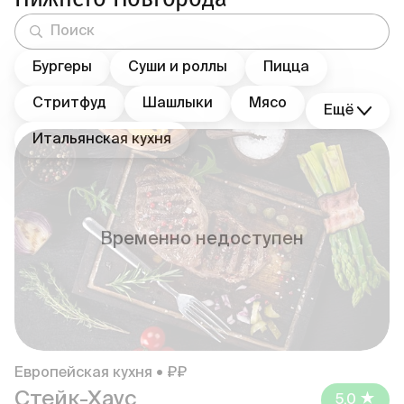
Бургеры
Суши и роллы
Пицца
Стритфуд
Шашлыки
Мясо
Ещё
Итальянская кухня
Временно недоступен
Европейская кухня • ₽₽
Стейк-Хаус
5.0