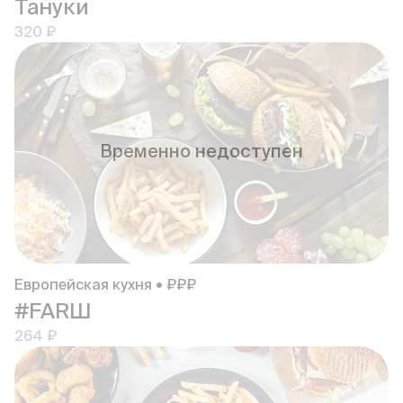
Тануки
320 ₽
Временно недоступен
Европейская кухня • ₽₽₽
#FARШ
264 ₽