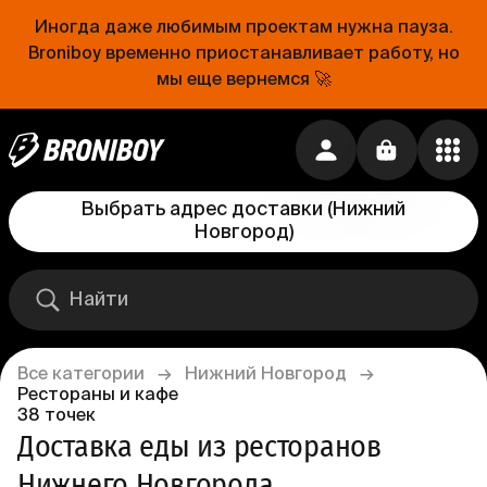
Иногда даже любимым проектам нужна пауза.
Broniboy временно приостанавливает работу, но
мы еще вернемся 🚀
Выбрать адрес доставки
(
Нижний
Новгород
)
Все категории
→
Нижний Новгород
→
Рестораны и кафе
38
точек
Доставка еды из ресторанов 
Нижнего Новгорода