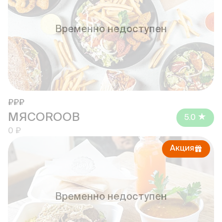
Временно недоступен
₽₽₽
МЯСОROOB
5.0
0 ₽
Акция
Временно недоступен