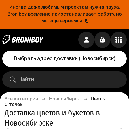
Иногда даже любимым проектам нужна пауза.
Broniboy временно приостанавливает работу, но
мы еще вернемся 🚀
Выбрать адрес доставки
(
Новосибирск
)
Все категории
→
Новосибирск
→
Цветы
0
точек
Доставка цветов и букетов в 
Новосибирске