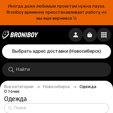
Иногда даже любимым проектам нужна пауза.
Broniboy временно приостанавливает работу, но
мы еще вернемся 🚀
Выбрать адрес доставки
(
Новосибирск
)
Все категории
→
Новосибирск
→
Одежда
0
точек
Одежда