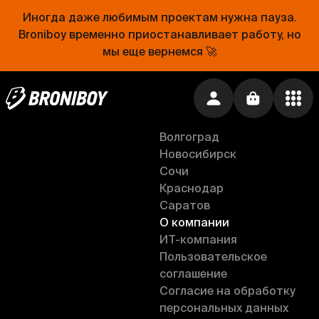
Рестораны и кафе
Тверь
Подарки
Нижний Новгород
Иногда даже любимым проектам нужна пауза.
Популярные места
Самара
Broniboy временно приостанавливает работу, но
Ош Пош
Рязань
мы еще вернемся 🚀
Самовар
Ростов-на-Дону
Анапа
Ru
Воронеж
Липецк
Волгоград
Новосибирск
Сочи
Краснодар
Саратов
О компании
ИT-компания
Пользовательское
соглашение
Согласие на обработку
персональных данных