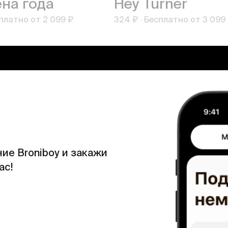
на года
Hey Turner
платно от
2 099 ₽
324 ₽
·
Бесплатно от
3 099
ие Broniboy и закажи
ас!