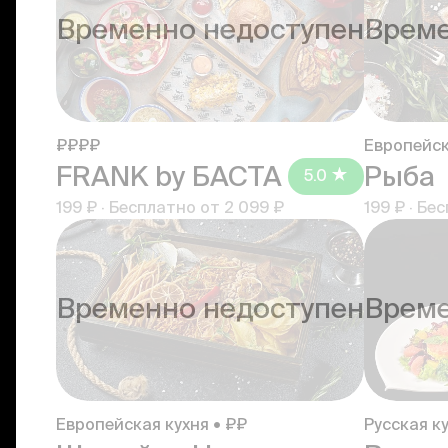
Временно недоступен
Време
₽₽₽₽
Европейск
FRANK by БАСТА
Рыба
5.0
199 ₽
·
Бесплатно от
2 099 ₽
199 ₽
·
Бес
Временно недоступен
Време
Европейская кухня • ₽₽
Русская ку