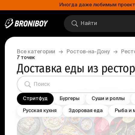
Иногда даже любимым проектам
Все категории
→
Ростов-на-Дону
→
Рест
7
точек
Доставка еды из ресто
Стритфуд
Бургеры
Суши и роллы
Русская кухня
Здоровая еда
Рыба и 