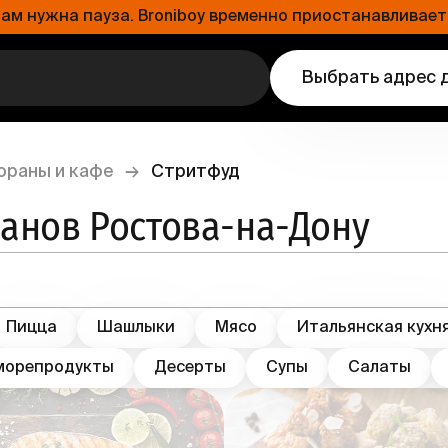
 нужна пауза. Broniboy временно приостанавливает 
Выбрать адрес 
ораны и кафе
→
Стритфуд
ранов Ростова-на-Дону
Пицца
Шашлыки
Мясо
Итальянская кухн
морепродукты
Десерты
Супы
Салаты