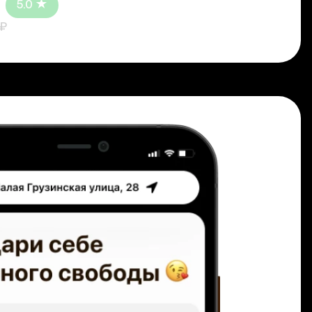
5.0
 ₽