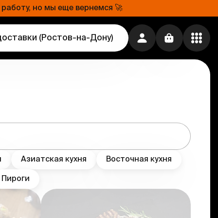
работу, но мы еще вернемся 🚀
доставки
(
Ростов-на-Дону
)
я
Азиатская кухня
Восточная кухня
Пироги