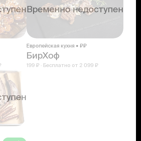
ступен
Временно недоступен
Европейская кухня • ₽₽
БирХоф
₽
199 ₽
·
Бесплатно от
2 099 ₽
ступен