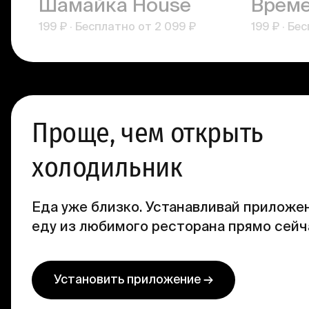
Шамайка House
Време
199 ₽
·
Бесплатно от
2 099 ₽
199 ₽
·
Бес
Проще, чем открыть
холодильник
Еда уже близко. Устанавливай приложен
еду из любимого ресторана прямо сейч
Установить приложение →