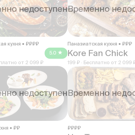
нно недоступен
Временно недо
ая кухня • ₽₽₽₽
Паназиатская кухня • ₽₽₽
Kore Fan Chick
5.0
платно от
2 099 ₽
199 ₽
·
Бесплатно от
2 099 
нно недоступен
Временно недо
хня • ₽₽
₽₽₽₽