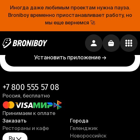
Иногда даже любимым проектам нужна пауза.
Проще, чем открыть холодильник
Broniboy временно приостанавливает работу, но
мы еще вернемся 🚀
Еда уже близко. Устанавливай приложение
Broniboy и закажи еду из любимого ресторана
прямо сейчас!
Установить приложение →
+7 800 555 57 08
Россия, бесплатно
Принимаем к оплате
Заказать
Города
Рестораны и кафе
Геленджик
Новороссийск
Ru