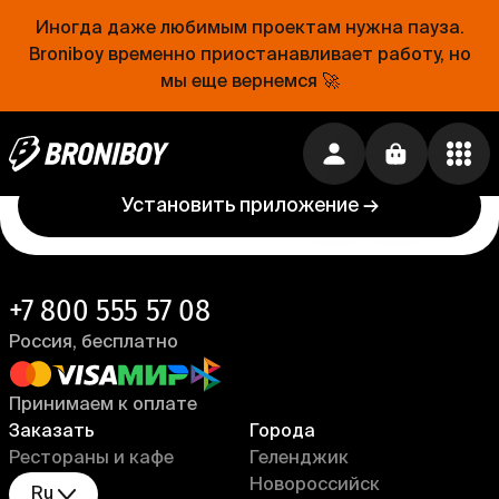
Иногда даже любимым проектам нужна пауза.
Проще, чем открыть холодильник
Broniboy временно приостанавливает работу, но
мы еще вернемся 🚀
Еда уже близко. Устанавливай приложение
Broniboy и закажи еду из любимого ресторана
прямо сейчас!
Установить приложение →
+7 800 555 57 08
Россия, бесплатно
Принимаем к оплате
Заказать
Города
Рестораны и кафе
Геленджик
Новороссийск
Ru