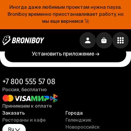
Иногда даже любимым проектам нужна пауза.
Проще, чем открыть холодильник
Broniboy временно приостанавливает работу, но
мы еще вернемся 🚀
Еда уже близко. Устанавливай приложение
Broniboy и закажи еду из любимого ресторана
прямо сейчас!
Установить приложение →
+7 800 555 57 08
Россия, бесплатно
Принимаем к оплате
Заказать
Города
Рестораны и кафе
Геленджик
Новороссийск
Ru