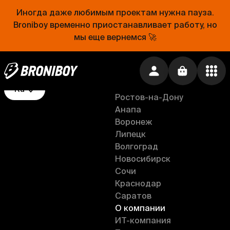
Ёжкин ролл
Белгород
Иногда даже любимым проектам нужна пауза.
Хачапурия
Санкт-Петербург
Broniboy временно приостанавливает работу, но
Рублевский
Москва
мы еще вернемся 🚀
Кусай эклер
Тверь
Магазин для Кондитера
Нижний Новгород
Крем
Самара
Рязань
Ru
Ростов-на-Дону
Анапа
Воронеж
Липецк
Волгоград
Новосибирск
Сочи
Краснодар
Саратов
О компании
ИT-компания