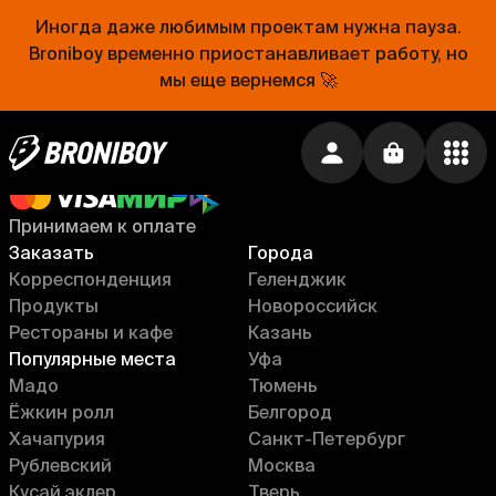
Установить приложение →
Иногда даже любимым проектам нужна пауза.
Broniboy временно приостанавливает работу, но
мы еще вернемся 🚀
+7 800 555 57 08
Россия, бесплатно
Принимаем к оплате
Заказать
Города
Корреспонденция
Геленджик
Продукты
Новороссийск
Рестораны и кафе
Казань
Популярные места
Уфа
Мадо
Тюмень
Ёжкин ролл
Белгород
Хачапурия
Санкт-Петербург
Рублевский
Москва
Кусай эклер
Тверь