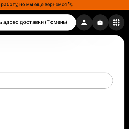
работу, но мы еще вернемся 🚀
ь адрес доставки
(
Тюмень
)