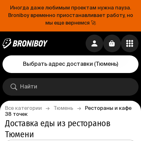
Иногда даже любимым проектам нужна пауза.
Broniboy временно приостанавливает работу, но
мы еще вернемся 🚀
Выбрать адрес доставки
(
Тюмень
)
Все категории
→
Тюмень
→
Рестораны и кафе
38
точек
Доставка еды из ресторанов 
Тюмени