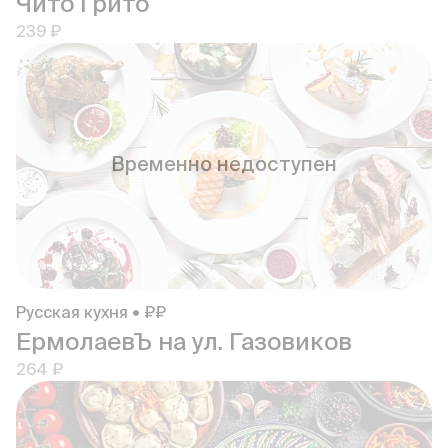
Чито Грито
239 ₽
Временно недоступен
Русская кухня • ₽₽
ЕрмолаевЪ на ул. Газовиков
264 ₽