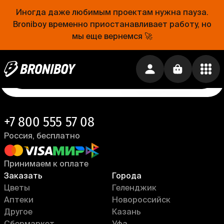
Проще, чем открыть холодильник
Иногда даже любимым проектам нужна пауза.
Broniboy временно приостанавливает работу, но
Еда уже близко. Устанавливай приложение
Broniboy и закажи еду из любимого ресторана
мы еще вернемся 🚀
прямо сейчас!
Установить приложение →
+7 800 555 57 08
Россия, бесплатно
Принимаем к оплате
Заказать
Города
Цветы
Геленджик
Аптеки
Новороссийск
Другое
Казань