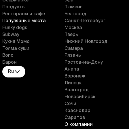
Сбермаркет
Уфа
Продукты
Тюмень
Рестораны и кафе
Белгород
Популярные места
Санкт-Петербург
Funky dogs
Москва
Subway
Тверь
Кухня Момо
Нижний Новгород
Тояма суши
Самара
Bono
Рязань
Барон
Ростов-на-Дону
Анапа
Ru
Воронеж
Липецк
Волгоград
Новосибирск
Сочи
Краснодар
Саратов
О компании